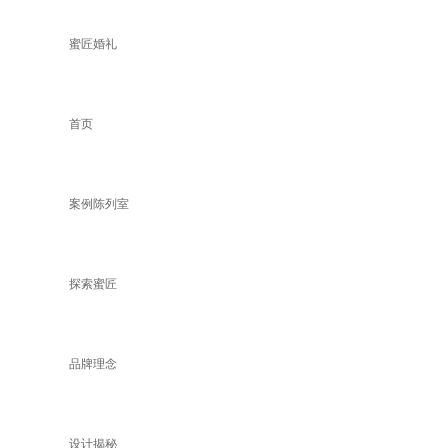
蜜匠婚礼
首页
案例陈列室
探索蜜匠
品牌理念
设计揭秘