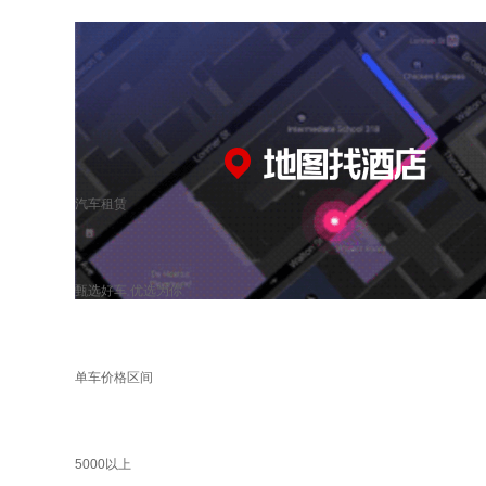
汽车租赁
甄选好车 优选为你
单车价格区间
5000以上