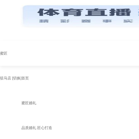
蜜匠
驻马店
[切换]
首页
蜜匠婚礼
品质婚礼 匠心打造