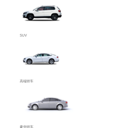
SUV
高端轿车
豪华轿车