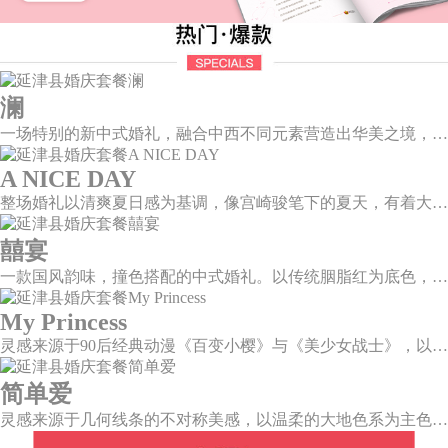
澜
一场特别的新中式婚礼，融合中西不同元素营造出华美之境，有庄严浪漫的西式证婚，也有含蓄深情的中式感恩，从古典到现代，从前世到今生，爱，隽永铭刻。
A NICE DAY
整场婚礼以清爽夏日感为基调，像宫崎骏笔下的夏天，有着大朵大朵像棉花糖似的白云，有蔚蓝蔚蓝的天空和青绿青绿的草地，有着童话世界里干净纯洁的美好，有着日系画风下的治愈感。
囍宴
一款国风韵味，撞色搭配的中式婚礼。以传统胭脂红为底色，黛蓝色花鸟点缀其中，热情的红色和低调的古风书画色相辅相成。
My Princess
灵感来源于90后经典动漫《百变小樱》与《美少女战士》，以柔美梦幻的马卡龙色系为主色调，融合精灵萌宠与星星魔法阵等元素，为遗落凡间的公主搭建一个召唤王子的舞台。
简单爱
灵感来源于几何线条的不对称美感，以温柔的大地色系为主色调，空间上，利用几何线条进行完美切割，配以柔和色系的花艺点缀，构造了一个温馨柔和、清新复古的空间。