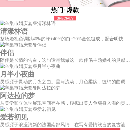
清漾林语
整场婚礼色调以40%的绿+40%的白+20%金色组成，配合明快的色调流露出生机盎然，既维持极简线条设计感，又巧妙把握住视觉情绪。
伴侣
陪伴是长情的告白，这句话是我做这一款伴侣主题婚礼的灵感。今年大热的珊瑚橙带来了一如陪伴的温暖和细腻，半圆为载体的发光情侣头像深情对望，一起组成完整的圆环，一如初见时的美好，又似陪伴一生的美满。
月半小夜曲
灵感源于灵动的月夜之曲。星河流动，月色柔婉，缠绵的曲调自花叶间隐隐传来，撩人心弦。
阿达拉的梦
从美学和立体学展现空间存在感，模拟出美人鱼翻身入海的灵动意韵，将视觉效果铺延至海平面，既交织出柔和梦幻质感，又如浪花般波光伏动，熠熠闪耀。
爱若初见
灵感源于浪漫清新的法国南部风情，在写有爱情箴言的复古油画卷轴前，互诉诺言，相守一生。