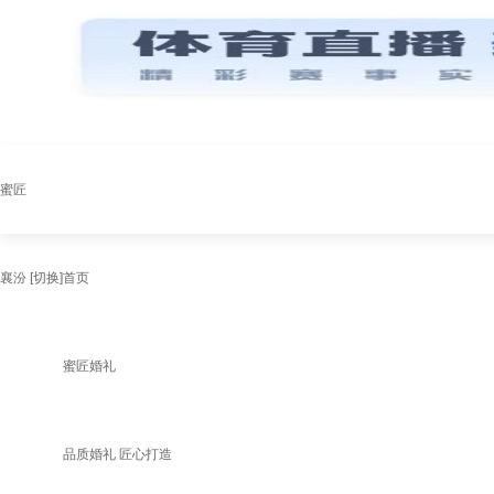
蜜匠
襄汾
[切换]
首页
蜜匠婚礼
品质婚礼 匠心打造