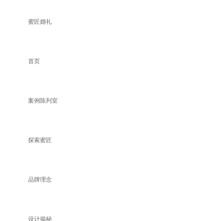
蜜匠婚礼
首页
案例陈列室
探索蜜匠
品牌理念
设计揭秘