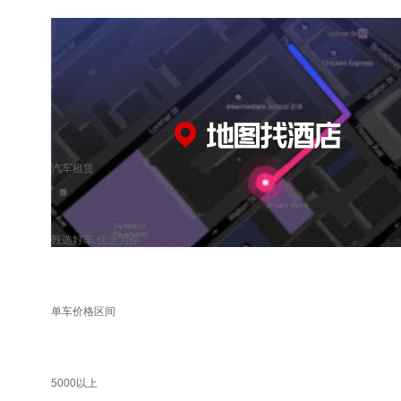
汽车租赁
甄选好车 优选为你
单车价格区间
5000以上