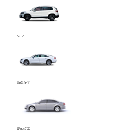
SUV
高端轿车
豪华轿车