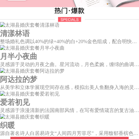
清漾林语
整场婚礼色调以40%的绿+40%的白+20%金色组成，配合明快的色调流露出生机盎然，既维持极简线条设计感，又巧妙把握住视觉情绪。
月半小夜曲
灵感源于灵动的月夜之曲。星河流动，月色柔婉，缠绵的曲调自花叶间隐隐传来，撩人心弦。
阿达拉的梦
从美学和立体学展现空间存在感，模拟出美人鱼翻身入海的灵动意韵，将视觉效果铺延至海平面，既交织出柔和梦幻质感，又如浪花般波光伏动，熠熠闪耀。
爱若初见
灵感源于浪漫清新的法国南部风情，在写有爱情箴言的复古油画卷轴前，互诉诺言，相守一生。
织暖
源自著名诗人白居易诗文“人间四月芳菲尽”，采用馥郁香槟色为主色调，结合匠人纯手工花艺装饰，将一抹春和一处芳菲完美倾注于仪式中。