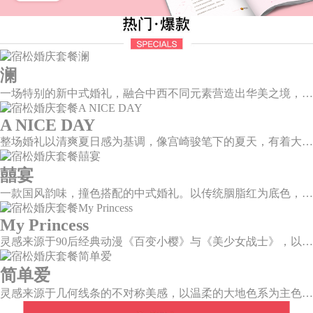
澜
一场特别的新中式婚礼，融合中西不同元素营造出华美之境，有庄严浪漫的西式证婚，也有含蓄深情的中式感恩，从古典到现代，从前世到今生，爱，隽永铭刻。
A NICE DAY
整场婚礼以清爽夏日感为基调，像宫崎骏笔下的夏天，有着大朵大朵像棉花糖似的白云，有蔚蓝蔚蓝的天空和青绿青绿的草地，有着童话世界里干净纯洁的美好，有着日系画风下的治愈感。
囍宴
一款国风韵味，撞色搭配的中式婚礼。以传统胭脂红为底色，黛蓝色花鸟点缀其中，热情的红色和低调的古风书画色相辅相成。
My Princess
灵感来源于90后经典动漫《百变小樱》与《美少女战士》，以柔美梦幻的马卡龙色系为主色调，融合精灵萌宠与星星魔法阵等元素，为遗落凡间的公主搭建一个召唤王子的舞台。
简单爱
灵感来源于几何线条的不对称美感，以温柔的大地色系为主色调，空间上，利用几何线条进行完美切割，配以柔和色系的花艺点缀，构造了一个温馨柔和、清新复古的空间。