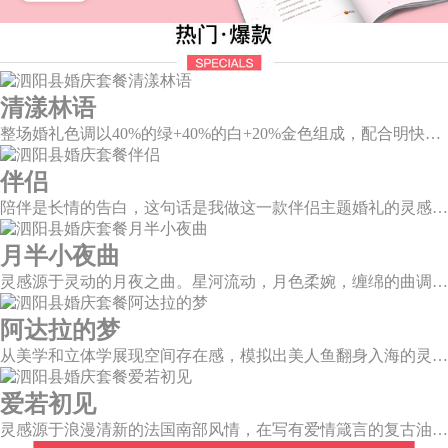
清漾林语
整场婚礼色调以40%的绿+40%的白+20%金色组成，配合明快的色调流露出生机盎然，既维持极简线条设计感，又巧妙把握住视觉情绪。
伴侣
陪伴是长情的告白，这句话是我做这一款伴侣主题婚礼的灵感。今年大热的珊瑚橙带来了一如陪伴的温暖和细腻，半圆为载体的发光情侣头像深情对望，一起组成完整的圆环，一如初见时的美好，又似陪伴一生的美满。
月半小夜曲
灵感源于灵动的月夜之曲。星河流动，月色柔婉，缠绵的曲调自花叶间隐隐传来，撩人心弦。
阿达拉的梦
从美学和立体学展现空间存在感，模拟出美人鱼翻身入海的灵动意韵，将视觉效果铺延至海平面，既交织出柔和梦幻质感，又如浪花般波光伏动，熠熠闪耀。
爱若初见
灵感源于浪漫清新的法国南部风情，在写有爱情箴言的复古油画卷轴前，互诉诺言，相守一生。