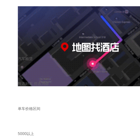
汽车租赁
甄选好车 优选为你
单车价格区间
5000以上