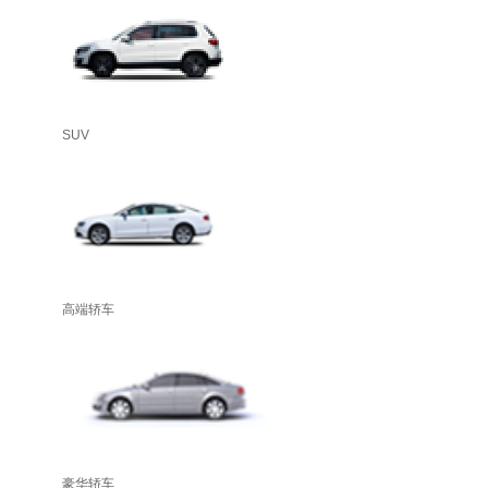
SUV
高端轿车
豪华轿车