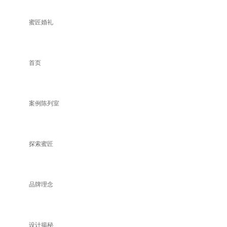
蜜匠婚礼
首页
案例陈列室
探索蜜匠
品牌理念
设计揭秘