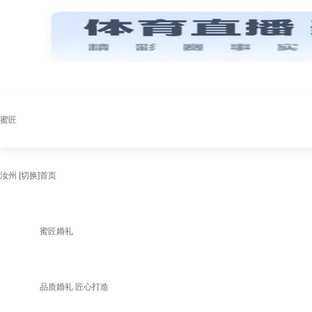
蜜匠
汝州
[切换]
首页
蜜匠婚礼
品质婚礼 匠心打造