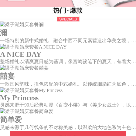
澜
一场特别的新中式婚礼，融合中西不同元素营造出华美之境，有庄严浪漫的西式证婚，也有含蓄深情的中式感恩，从古典到现代，从前世到今生，爱，隽永铭刻。
A NICE DAY
整场婚礼以清爽夏日感为基调，像宫崎骏笔下的夏天，有着大朵大朵像棉花糖似的白云，有蔚蓝蔚蓝的天空和青绿青绿的草地，有着童话世界里干净纯洁的美好，有着日系画风下的治愈感。
囍宴
一款国风韵味，撞色搭配的中式婚礼。以传统胭脂红为底色，黛蓝色花鸟点缀其中，热情的红色和低调的古风书画色相辅相成。
My Princess
灵感来源于90后经典动漫《百变小樱》与《美少女战士》，以柔美梦幻的马卡龙色系为主色调，融合精灵萌宠与星星魔法阵等元素，为遗落凡间的公主搭建一个召唤王子的舞台。
简单爱
灵感来源于几何线条的不对称美感，以温柔的大地色系为主色调，空间上，利用几何线条进行完美切割，配以柔和色系的花艺点缀，构造了一个温馨柔和、清新复古的空间。