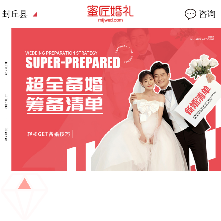
封丘县
咨询