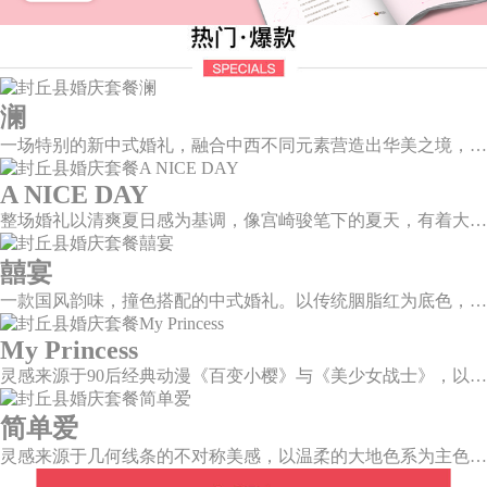
澜
一场特别的新中式婚礼，融合中西不同元素营造出华美之境，有庄严浪漫的西式证婚，也有含蓄深情的中式感恩，从古典到现代，从前世到今生，爱，隽永铭刻。
A NICE DAY
整场婚礼以清爽夏日感为基调，像宫崎骏笔下的夏天，有着大朵大朵像棉花糖似的白云，有蔚蓝蔚蓝的天空和青绿青绿的草地，有着童话世界里干净纯洁的美好，有着日系画风下的治愈感。
囍宴
一款国风韵味，撞色搭配的中式婚礼。以传统胭脂红为底色，黛蓝色花鸟点缀其中，热情的红色和低调的古风书画色相辅相成。
My Princess
灵感来源于90后经典动漫《百变小樱》与《美少女战士》，以柔美梦幻的马卡龙色系为主色调，融合精灵萌宠与星星魔法阵等元素，为遗落凡间的公主搭建一个召唤王子的舞台。
简单爱
灵感来源于几何线条的不对称美感，以温柔的大地色系为主色调，空间上，利用几何线条进行完美切割，配以柔和色系的花艺点缀，构造了一个温馨柔和、清新复古的空间。