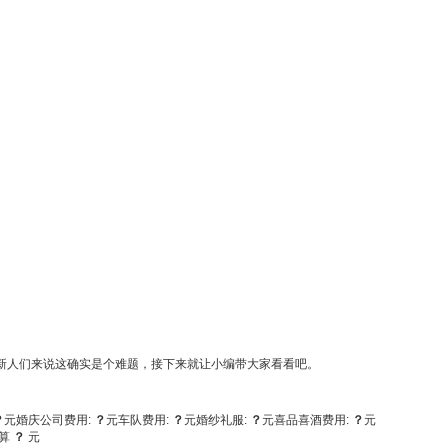
新人们来说这确实是个难题，接下来就让小编带大家看看吧。
？
元
婚庆公司费用:
？
元
车队费用:
？
元
婚纱礼服:
？
元
喜品喜酒费用:
？
元
算
？
元