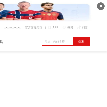
✕
xxx-xxx-xxxx
官方客服电话
APP
微博
抖音
具