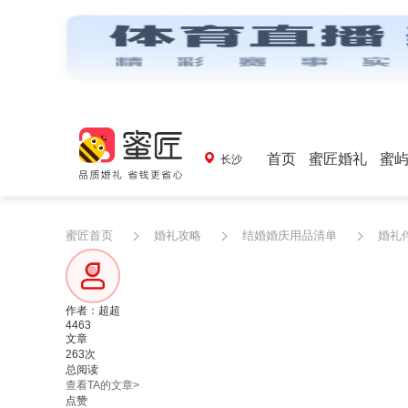
首页
蜜匠婚礼
蜜
长沙
蜜匠首页
婚礼攻略
结婚婚庆用品清单
婚礼
作者：超超
4463
文章
263次
总阅读
查看TA的文章>
点赞