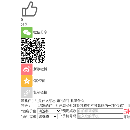
0
分享
微信分享
新浪微博
QQ空间
复制链接
婚礼伴手礼是什么意思 婚礼伴手礼送什么
导语： 结婚的伴手礼已是婚礼准备过程中不可忽略的一项“仪式”，
*
预期桌数
*
酒店价位
*
手机号码
*
婚礼需求
开